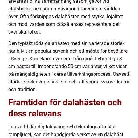
använts i olika sammanhang såsom gåvor vid
statsbesök och som motivation i föreningar världen
över. Ofta förknippas dalahästen med styrka, lojalitet
och mod, värden som också anses representera det
svenska folket.
Den typiskt röda dalahästen med sin varierade storlek
har blivit en populär suvenir och ett måste för besökare
i Sverige. Storlekarna varierar från små, behändiga 3
cm-hästar till imponerande 50 cm varianter, vilket visar
på mångsidigheten i deras tillverkningsprocess. Oavsett
storlek spelar varje häst sin del i att sprida svensk kultur
och tradition.
Framtiden för dalahästen och
dess relevans
I en värld där digitalisering och teknologi ofta stjäl
rampljuset, kan det handgjorda verket av en dalahäst