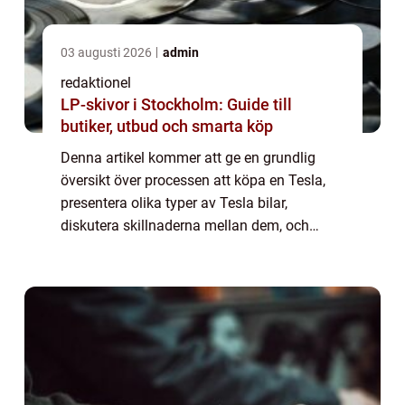
03 augusti 2026
admin
redaktionel
LP-skivor i Stockholm: Guide till
butiker, utbud och smarta köp
Denna artikel kommer att ge en grundlig
översikt över processen att köpa en Tesla,
presentera olika typer av Tesla bilar,
diskutera skillnaderna mellan dem, och
granska de historiska fördelarna och
nackdelarna med att köpa en Tesla. Översikt
över att...