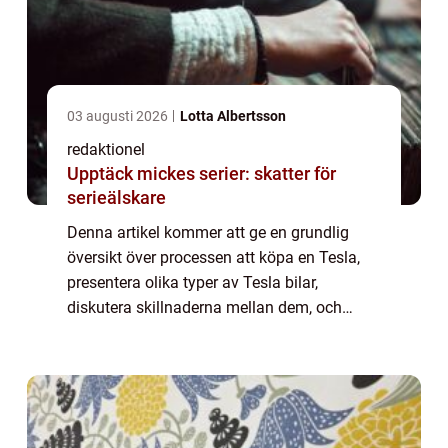
03 augusti 2026
Lotta Albertsson
redaktionel
Upptäck mickes serier: skatter för
serieälskare
Denna artikel kommer att ge en grundlig
översikt över processen att köpa en Tesla,
presentera olika typer av Tesla bilar,
diskutera skillnaderna mellan dem, och
granska de historiska fördelarna och
nackdelarna med att köpa en Tesla. Översikt
över att...