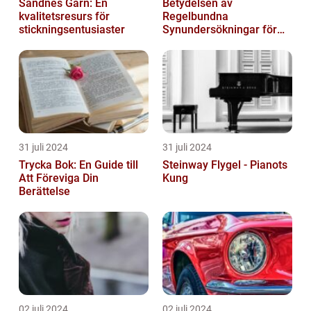
Sandnes Garn: En
Betydelsen av
kvalitetsresurs för
Regelbundna
stickningsentusiaster
Synundersökningar för
Optimal Ögonhälsa
31 juli 2024
31 juli 2024
Trycka Bok: En Guide till
Steinway Flygel - Pianots
Att Föreviga Din
Kung
Berättelse
02 juli 2024
02 juli 2024