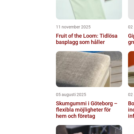
11 november 2025
02
Fruit of the Loom: Tidlösa
Gi
basplagg som håller
gr
05 augusti 2025
02
Skumgummi i Göteborg –
Bo
flexibla möjligheter för
i
hem och företag
in