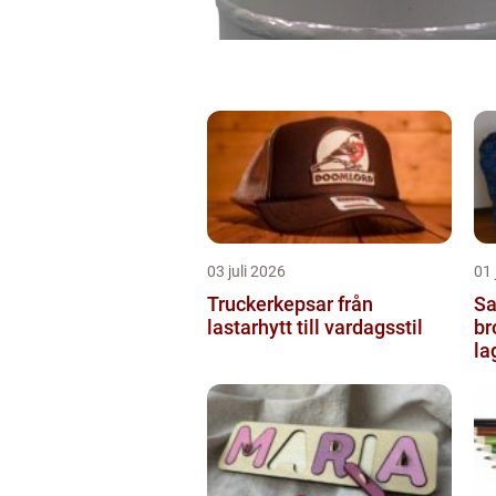
03 juli 2026
01 
Truckerkepsar från
Sash
lastarhytt till vardagsstil
br
la