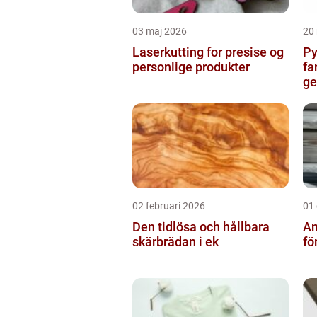
03 maj 2026
20
Laserkutting for presise og
Py
personlige produkter
fa
g
02 februari 2026
01
Den tidlösa och hållbara
An
skärbrädan i ek
fö