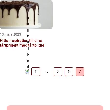
13 mars 2023
Hitta Inspiration till dina
tårtprojekt med tårtbilder
1
…
5
6
7