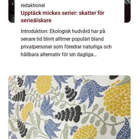
redaktionel
Upptäck mickes serier: skatter för
serieälskare
Introduktion: Ekologisk hudvård har på
senare tid blivit alltmer populärt bland
privatpersoner som föredrar naturliga och
hållbara alternativ för sin dagliga
skönhetsrutin. Denna artikel kommer att ge
en omfattande presentation av ”ekologisk
hu...