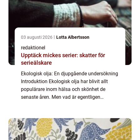
03 augusti 2026
Lotta Albertsson
redaktionel
Upptäck mickes serier: skatter för
serieälskare
Ekologisk olja: En djupgående undersökning
Introduktion Ekologisk olja har blivit allt
populärare inom hälsa och skönhet de
senaste åren. Men vad är egentligen
ekologisk olja? Vilka typer finns det och vad
är de mest populära? I denna artikel kommer
...