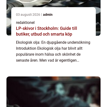
03 augusti 2026
admin
redaktionel
LP-skivor i Stockholm: Guide till
butiker, utbud och smarta köp
Ekologisk olja: En djupgående undersökning
Introduktion Ekologisk olja har blivit allt
populärare inom hälsa och skönhet de
senaste åren. Men vad är egentligen
ekologisk olja? Vilka typer finns det och vad
är de mest populära? I denna artikel kommer
...