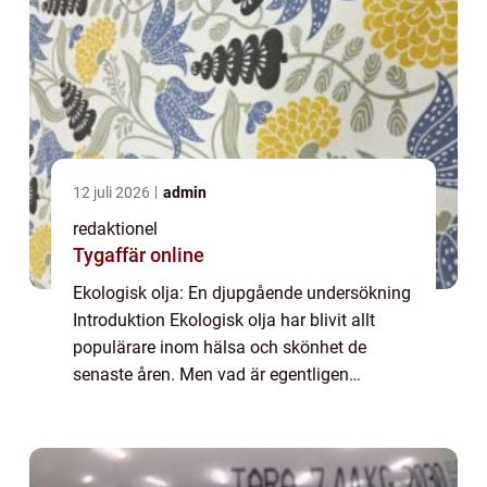
12 juli 2026
admin
redaktionel
Tygaffär online
Ekologisk olja: En djupgående undersökning
Introduktion Ekologisk olja har blivit allt
populärare inom hälsa och skönhet de
senaste åren. Men vad är egentligen
ekologisk olja? Vilka typer finns det och vad
är de mest populära? I denna artikel kommer
...