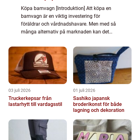
Köpa barnvagn [Introduktion] Att köpa en
barnvagn är en viktig investering för
föräldrar och vårdnadshavare. Men med så
många alternativ på marknaden kan det
vara överväldigande att välja rätt. I denna
artikel kommer vi att ge en övergripande
översik...
03 juli 2026
01 juli 2026
Truckerkepsar från
Sashiko japansk
lastarhytt till vardagsstil
broderikonst för både
lagning och dekoration