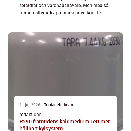
föräldrar och vårdnadshavare. Men med så
många alternativ på marknaden kan det
vara överväldigande att välja rätt. I denna
artikel kommer vi att ge en övergripande
översik...
11 juli 2026
Tobias Hellman
redaktionel
R290 framtidens köldmedium i ett mer
hållbart kylsystem