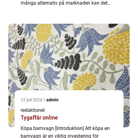
många alternativ på marknaden kan det
vara överväldigande att välja rätt. I denna
artikel kommer vi att ge en övergripande
översik...
12 juli 2026
admin
redaktionel
Tygaffär online
Köpa barnvagn [Introduktion] Att köpa en
barnvagn är en viktig investering för