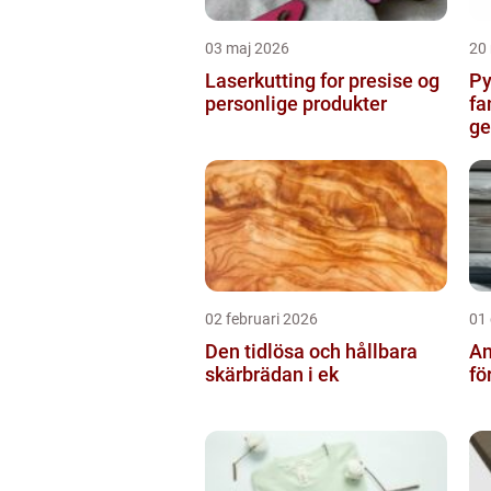
03 maj 2026
20
Laserkutting for presise og
Py
personlige produkter
fa
g
02 februari 2026
01
Den tidlösa och hållbara
An
skärbrädan i ek
fö