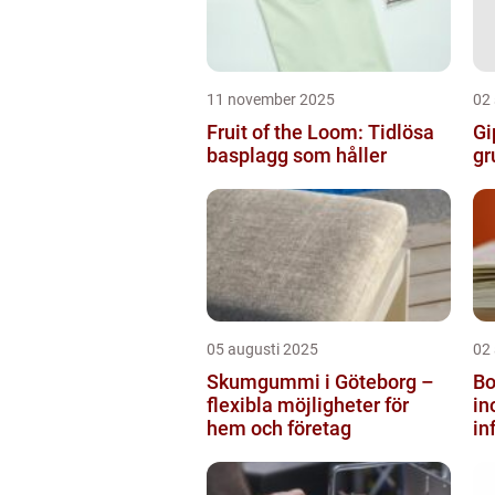
11 november 2025
02
Fruit of the Loom: Tidlösa
Gi
basplagg som håller
gr
05 augusti 2025
02
Skumgummi i Göteborg –
Bo
flexibla möjligheter för
i
hem och företag
in