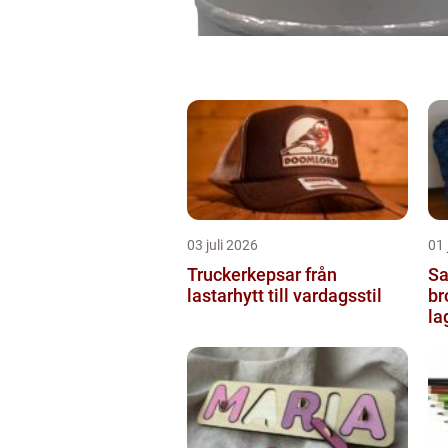
03 juli 2026
01 
Truckerkepsar från
Sash
lastarhytt till vardagsstil
br
la