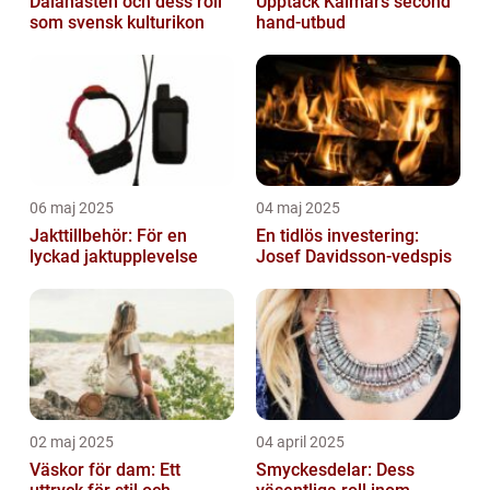
Dalahästen och dess roll
Upptäck Kalmars second
som svensk kulturikon
hand-utbud
06 maj 2025
04 maj 2025
Jakttillbehör: För en
En tidlös investering:
lyckad jaktupplevelse
Josef Davidsson-vedspis
02 maj 2025
04 april 2025
Väskor för dam: Ett
Smyckesdelar: Dess