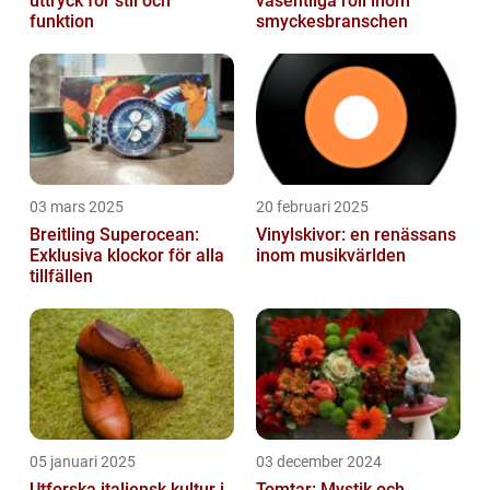
uttryck för stil och
väsentliga roll inom
funktion
smyckesbranschen
03 mars 2025
20 februari 2025
Breitling Superocean:
Vinylskivor: en renässans
Exklusiva klockor för alla
inom musikvärlden
tillfällen
05 januari 2025
03 december 2024
Utforska italiensk kultur i
Tomtar: Mystik och