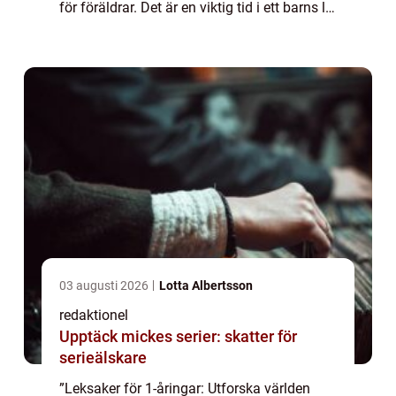
för föräldrar. Det är en viktig tid i ett barns liv
då deras fysiska och kognitiva förmågor
utvecklas snabb...
03 augusti 2026
Lotta Albertsson
redaktionel
Upptäck mickes serier: skatter för
serieälskare
”Leksaker för 1-åringar: Utforska världen