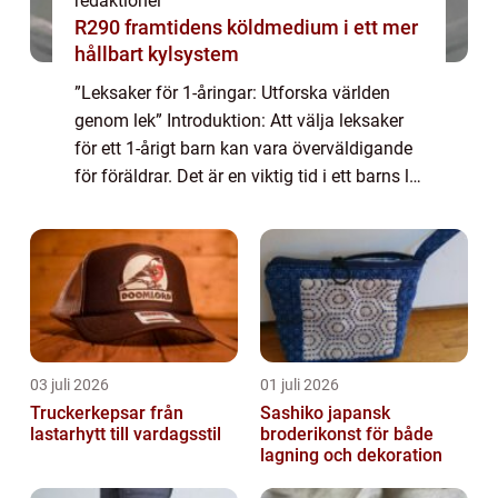
redaktionel
R290 framtidens köldmedium i ett mer
hållbart kylsystem
”Leksaker för 1-åringar: Utforska världen
genom lek” Introduktion: Att välja leksaker
för ett 1-årigt barn kan vara överväldigande
för föräldrar. Det är en viktig tid i ett barns liv
då deras fysiska och kognitiva förmågor
utvecklas snabb...
03 juli 2026
01 juli 2026
Truckerkepsar från
Sashiko japansk
lastarhytt till vardagsstil
broderikonst för både
lagning och dekoration