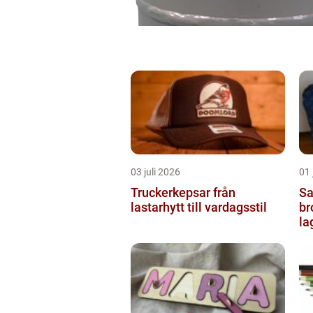
03 juli 2026
01 
Truckerkepsar från
Sash
lastarhytt till vardagsstil
br
la