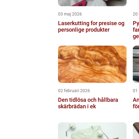
03 maj 2026
20
Laserkutting for presise og
Py
personlige produkter
fa
g
02 februari 2026
01
Den tidlösa och hållbara
An
skärbrädan i ek
fö