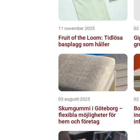
11 november 2025
02
Fruit of the Loom: Tidlösa
Gi
basplagg som håller
gr
05 augusti 2025
02
Skumgummi i Göteborg –
Bo
flexibla möjligheter för
i
hem och företag
in