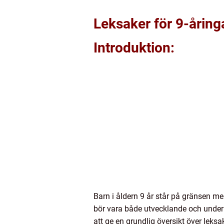
Leksaker för 9-åring
Introduktion:
Barn i åldern 9 år står på gränsen m
bör vara både utvecklande och underhå
att ge en grundlig översikt över leksa