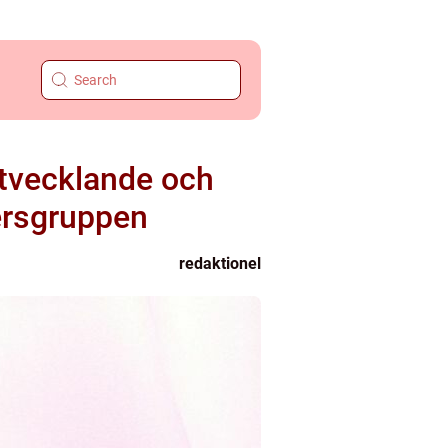
 utvecklande och
dersgruppen
redaktionel