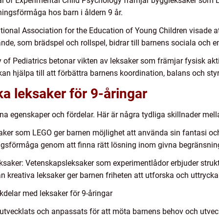
rnal of Experimental Child Psychology främjar byggleksaker som 
ingsförmåga hos barn i åldern 9 år.
ional Association for the Education of Young Children visade a
e, som brädspel och rollspel, bidrar till barnens sociala och e
f Pediatrics betonar vikten av leksaker som främjar fysisk aktiv
 kan hjälpa till att förbättra barnens koordination, balans och sty
ka leksaker för 9-åringar
sina egenskaper och fördelar. Här är några tydliga skillnader mel
saker som LEGO ger barnen möjlighet att använda sin fantasi o
ngsförmåga genom att finna rätt lösning inom givna begränsnin
eksaker: Vetenskapsleksaker som experimentlådor erbjuder strukt
 kreativa leksaker ger barnen friheten att utforska och uttrycka s
delar med leksaker för 9-åringar
r utvecklats och anpassats för att möta barnens behov och utvec