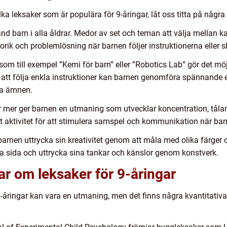
ilka leksaker som är populära för 9-åringar, låt oss titta på någr
nd barn i alla åldrar. Medor av set och teman att välja mellan kan
otorik och problemlösning när barnen följer instruktionerna eller 
om till exempel ”Kemi för barn” eller ”Robotics Lab” gör det möjl
att följa enkla instruktioner kan barnen genomföra spännande
ka ämnen.
ler mer ger barnen en utmaning som utvecklar koncentration, t
 aktivitet för att stimulera samspel och kommunikation när ba
arnen uttrycka sin kreativitet genom att måla med olika färger 
iga sida och uttrycka sina tankar och känslor genom konstverk.
ar om leksaker för 9-åringar
 9-åringar kan vara en utmaning, men det finns några kvantitativa