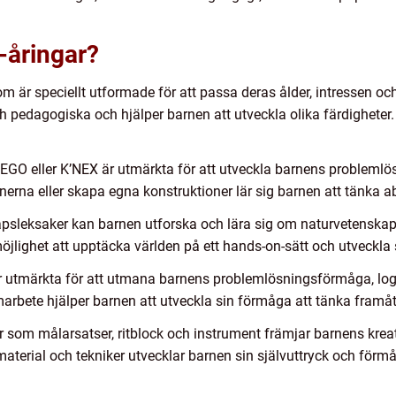
9-åringar?
om är speciellt utformade för att passa deras ålder, intressen oc
h pedagogiska och hjälper barnen att utveckla olika färdigheter.
GO eller K’NEX är utmärkta för att utveckla barnens problemlös
onerna eller skapa egna konstruktioner lär sig barnen att tänka 
psleksaker kan barnen utforska och lära sig om naturvetenskap 
jlighet att upptäcka världen på ett hands-on-sätt och utveckla 
 är utmärkta för att utmana barnens problemlösningsförmåga, lo
arbete hjälper barnen att utveckla sin förmåga att tänka framå
er som målarsatser, ritblock och instrument främjar barnens kreat
terial och tekniker utvecklar barnen sin självuttryck och förmå