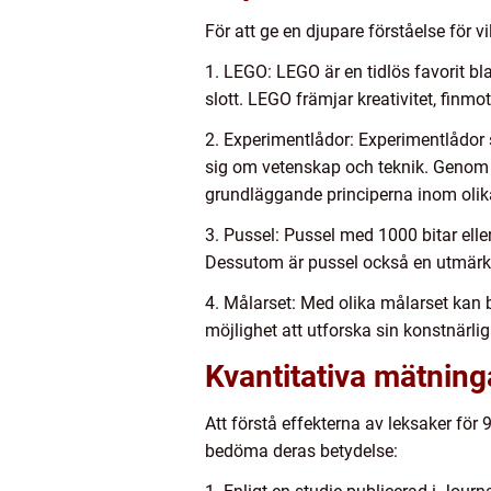
För att ge en djupare förståelse för v
1. LEGO: LEGO är en tidlös favorit bla
slott. LEGO främjar kreativitet, finm
2. Experimentlådor: Experimentlådor s
sig om vetenskap och teknik. Genom 
grundläggande principerna inom oli
3. Pussel: Pussel med 1000 bitar el
Dessutom är pussel också en utmärkt
4. Målarset: Med olika målarset kan b
möjlighet att utforska sin konstnärl
Kvantitativa mätning
Att förstå effekterna av leksaker för
bedöma deras betydelse: