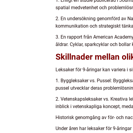
1. Enligt en studie publicerad i Jou
spatial medvetenhet och problemlösn
2. En undersökning genomförd av Nat
kommunikation och strategiskt tänkand
3. En rapport från American Academy o
åldrar. Cyklar, sparkcyklar och bollar
Skillnader mellan oli
Leksaker för 9-åringar kan variera i 
1. Byggleksaker vs. Pussel: Bygglek
pussel utvecklar deras problemlösni
2. Vetenskapsleksaker vs. Kreativa l
inblick i vetenskapliga koncept, medan
Historisk genomgång av för- och nack
Under åren har leksaker för 9-åringa