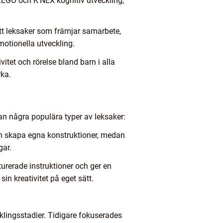
LEGO och K’NEX kognitiv utveckling,
tt leksaker som främjar samarbete,
motionella utveckling.
itet och rörelse bland barn i alla
rka.
lan några populära typer av leksaker:
ch skapa egna konstruktioner, medan
gar.
urerade instruktioner och ger en
in kreativitet på eget sätt.
klingsstadier. Tidigare fokuserades