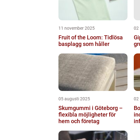
11 november 2025
02
Fruit of the Loom: Tidlösa
Gi
basplagg som håller
gr
05 augusti 2025
02
Skumgummi i Göteborg –
Bo
flexibla möjligheter för
i
hem och företag
in