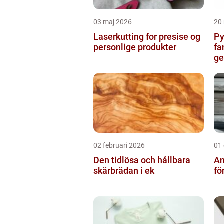
03 maj 2026
20
Laserkutting for presise og
Py
personlige produkter
fa
g
02 februari 2026
01
Den tidlösa och hållbara
An
skärbrädan i ek
fö