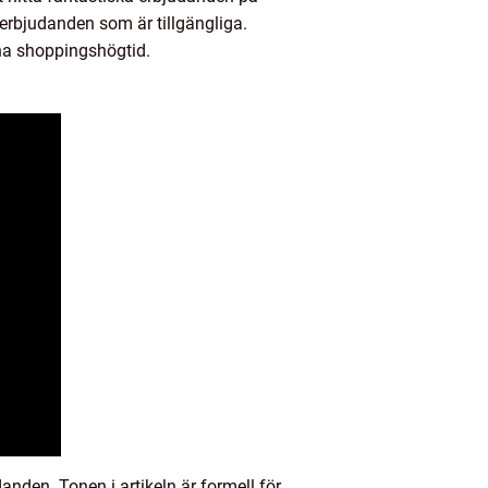
v erbjudanden som är tillgängliga.
na shoppingshögtid.
anden. Tonen i artikeln är formell för