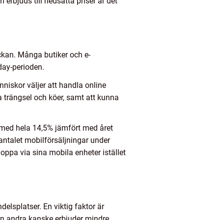
rbjuds till nedsatta priser är det
eckan. Många butiker och e-
day-perioden.
människor väljer att handla online
ka trängsel och köer, samt att kunna
n med hela 14,5% jämfört med året
ntalet mobilförsäljningar under
hoppa via sina mobila enheter istället
elsplatser. En viktig faktor är
an andra kanske erbjuder mindre