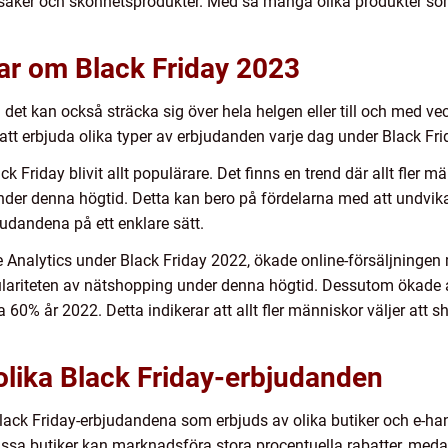
saker och skönhetsprodukter. Med så många olika produkter som e
ar om Black Friday 2023
n det kan också sträcka sig över hela helgen eller till och med v
tt erbjuda olika typer av erbjudanden varje dag under Black Fri
ack Friday blivit allt populärare. Det finns en trend där allt fler 
er under denna högtid. Detta kan bero på fördelarna med att undvi
judandena på ett enklare sätt.
e Analytics under Black Friday 2022, ökade online-försäljninge
ulariteten av nätshopping under denna högtid. Dessutom ökade a
a 60% år 2022. Detta indikerar att allt fler människor väljer att s
olika Black Friday-erbjudanden
Black Friday-erbjudandena som erbjuds av olika butiker och e-hand
issa butiker kan marknadsföra stora procentuella rabatter, med