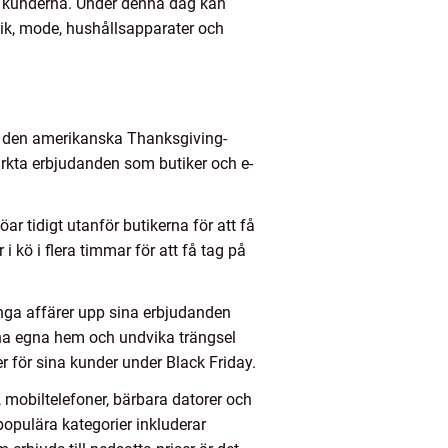
ll kunderna. Under denna dag kan
nik, mode, hushållsapparater och
er den amerikanska Thanksgiving-
rkta erbjudanden som butiker och e-
öar tidigt utanför butikerna för att få
i kö i flera timmar för att få tag på
ånga affärer upp sina erbjudanden
ina egna hem och undvika trängsel
r för sina kunder under Black Friday.
 mobiltelefoner, bärbara datorer och
populära kategorier inkluderar