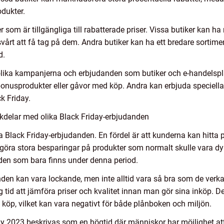
odukter.
r som är tillgängliga till rabatterade priser. Vissa butiker kan 
 svårt att få tag på dem. Andra butiker kan ha ett bredare sortimen
d.
 olika kampanjerna och erbjudanden som butiker och e-handelspla
 bonusprodukter eller gåvor med köp. Andra kan erbjuda speciella 
k Friday.
kdelar med olika Black Friday-erbjudanden
a Black Friday-erbjudanden. En fördel är att kunderna kan hitta pr
t göra stora besparingar på produkter som normalt skulle vara d
anden som bara finns under denna period.
den kan vara lockande, men inte alltid vara så bra som de verkar 
g tid att jämföra priser och kvalitet innan man gör sina inköp.
köp, vilket kan vara negativt för både plånboken och miljön.
 2023 beskrivas som en högtid där människor har möjlighet att