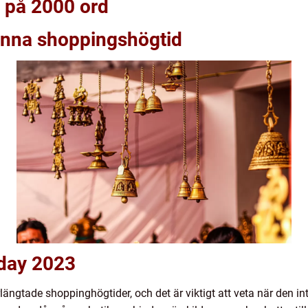
 på 2000 ord
denna shoppingshögtid
iday 2023
rlängtade shoppinghögtider, och det är viktigt att veta när den i