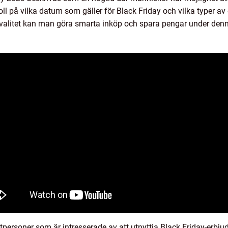
 koll på vilka datum som gäller för Black Friday och vilka typer a
valitet kan man göra smarta inköp och spara pengar under den
tpersoner som är intresserade av att utnyttja Black Friday-erbjud