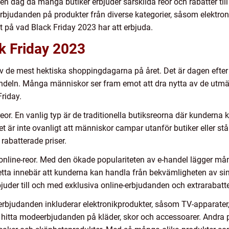
en dag då många butiker erbjuder särskilda reor och rabatter ti
erbjudanden på produkter från diverse kategorier, såsom elektro
t på vad Black Friday 2023 har att erbjuda.
k Friday 2023
 av de mest hektiska shoppingdagarna på året. Det är dagen eft
andeln. Många människor ser fram emot att dra nytta av de utmä
riday.
reor. En vanlig typ är de traditionella butiksreorna där kunderna k
t är inte ovanligt att människor campar utanför butiker eller står 
 rabatterade priser.
 online-reor. Med den ökade populariteten av e-handel lägger m
 Detta innebär att kunderna kan handla från bekvämligheten av s
uder till och med exklusiva online-erbjudanden och extrarabatte
-erbjudanden inkluderar elektronikprodukter, såsom TV-apparater,
t hitta modeerbjudanden på kläder, skor och accessoarer. Andra 