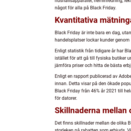
hushållsapparater, heminredning, lek
något för alla på Black Friday.
Kvantitativa mätning
Black Friday är inte bara en dag, uta
handelsplatser lockar kunder genom a
Enligt statistik från tidigare år har Bl
istället för att gå till fysiska butik
jämföra priser och hitta de bästa erb
Enligt en rapport publicerad av Adob
innan. Detta visar på den ökade pop
Black Friday från 46% år 2021 till hel
för datorer.
Skillnaderna mellan 
Det finns skillnader mellan de olika 
storleken på rabatten som erbjuds. V