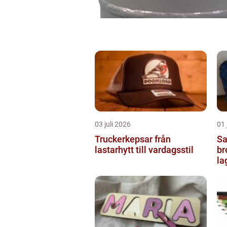
03 juli 2026
01 
Truckerkepsar från
Sash
lastarhytt till vardagsstil
br
la