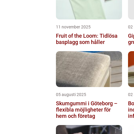
11 november 2025
02
Fruit of the Loom: Tidlösa
Gi
basplagg som håller
gr
05 augusti 2025
02
Skumgummi i Göteborg –
Bo
flexibla möjligheter för
i
hem och företag
in