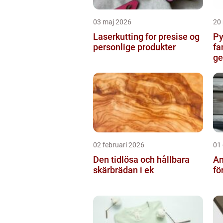
03 maj 2026
20
Laserkutting for presise og
Py
personlige produkter
fa
g
02 februari 2026
01
Den tidlösa och hållbara
An
skärbrädan i ek
fö