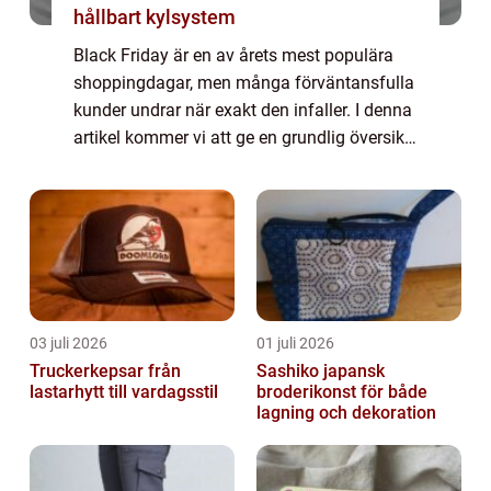
hållbart kylsystem
Black Friday är en av årets mest populära
shoppingdagar, men många förväntansfulla
kunder undrar när exakt den infaller. I denna
artikel kommer vi att ge en grundlig översikt
över Black Friday och besvara frågor om när
den äger rum, vilka olika typer...
03 juli 2026
01 juli 2026
Truckerkepsar från
Sashiko japansk
lastarhytt till vardagsstil
broderikonst för både
lagning och dekoration