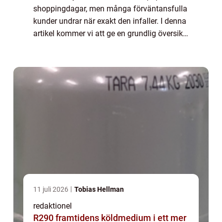
shoppingdagar, men många förväntansfulla
kunder undrar när exakt den infaller. I denna
artikel kommer vi att ge en grundlig översikt
över Black Friday och besvara frågor om när
den äger rum, vilka olika typer...
11 juli 2026
Tobias Hellman
redaktionel
R290 framtidens köldmedium i ett mer