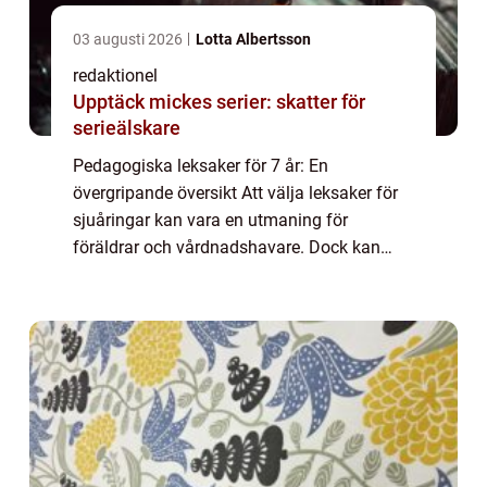
03 augusti 2026
Lotta Albertsson
redaktionel
Upptäck mickes serier: skatter för
serieälskare
Pedagogiska leksaker för 7 år: En
övergripande översikt Att välja leksaker för
sjuåringar kan vara en utmaning för
föräldrar och vårdnadshavare. Dock kan
pedagogiska leksaker vara en perfekt
lösning för att kombinera lek och lärande på
ett roligt sät...