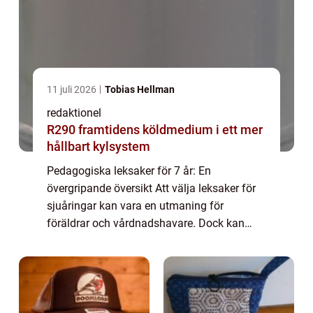
11 juli 2026
Tobias Hellman
redaktionel
R290 framtidens köldmedium i ett mer
hållbart kylsystem
Pedagogiska leksaker för 7 år: En
övergripande översikt Att välja leksaker för
sjuåringar kan vara en utmaning för
föräldrar och vårdnadshavare. Dock kan
pedagogiska leksaker vara en perfekt
lösning för att kombinera lek och lärande på
ett roligt sät...