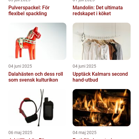
Pulverspackel: För
Mandolin: Det ultimata
flexibel spackling
redskapet i köket
04 juni 2025
04 juni 2025
Dalahästen och dess roll
Upptäck Kalmars second
som svensk kulturikon
hand-utbud
06 maj 2025
04 maj 2025