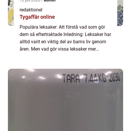
12 juli 2026
admin
redaktionel
Tygaffär online
Populära leksaker: Att förstå vad som gör
dem så eftertraktade Inledning: Leksaker har
alltid varit en viktig del av barns liv genom
åren. Men vad gör vissa leksaker mer
populära än andra? I denna artikel kommer
vi att utforska fenomenet med populära...