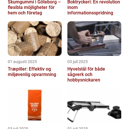
Skumgummi i Göteborg –
Boktryckeri: En revolution
flexibla möjligheter för
inom
hem och företag
informationsspridning
01 augusti 2025
03 juli 2025
Træpiller: Effektiv og
Hyvelstål för både
miljøvenlig opvarmning
sågverk och
hobbysnickaren
03 juli 2025
01 juli 2025