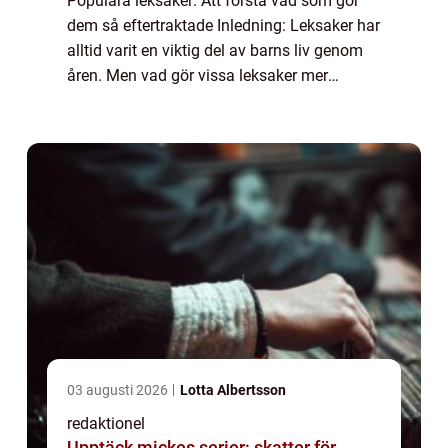
Populära leksaker: Att förstå vad som gör
dem så eftertraktade Inledning: Leksaker har
alltid varit en viktig del av barns liv genom
åren. Men vad gör vissa leksaker mer
populära än andra? I denna artikel kommer
vi att utforska fenomenet med populära...
03 augusti 2026
Lotta Albertsson
redaktionel
Upptäck mickes serier: skatter för