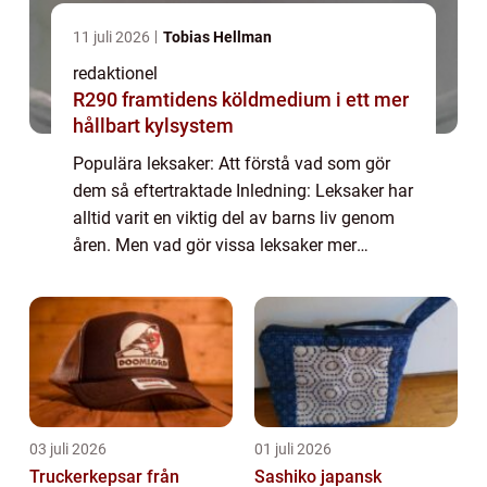
11 juli 2026
Tobias Hellman
redaktionel
R290 framtidens köldmedium i ett mer
hållbart kylsystem
Populära leksaker: Att förstå vad som gör
dem så eftertraktade Inledning: Leksaker har
alltid varit en viktig del av barns liv genom
åren. Men vad gör vissa leksaker mer
populära än andra? I denna artikel kommer
vi att utforska fenomenet med populära...
03 juli 2026
01 juli 2026
Truckerkepsar från
Sashiko japansk