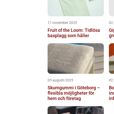
11 november 2025
02
Fruit of the Loom: Tidlösa
Gi
basplagg som håller
gr
05 augusti 2025
02
Skumgummi i Göteborg –
Bo
flexibla möjligheter för
i
hem och företag
in