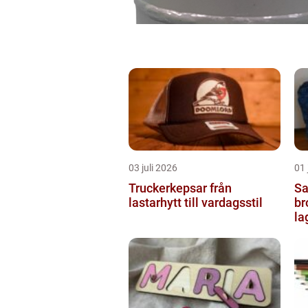
03 juli 2026
01 
Truckerkepsar från
Sash
lastarhytt till vardagsstil
br
la