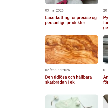
03 maj 2026
20
Laserkutting for presise og
Py
personlige produkter
fa
g
02 februari 2026
01
Den tidlösa och hållbara
An
skärbrädan i ek
fö