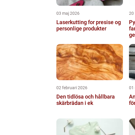
03 maj 2026
20
Laserkutting for presise og
Py
personlige produkter
fa
g
02 februari 2026
01
Den tidlösa och hållbara
An
skärbrädan i ek
fö