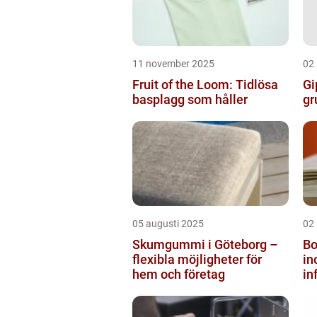
11 november 2025
02
Fruit of the Loom: Tidlösa
Gi
basplagg som håller
gr
05 augusti 2025
02
Skumgummi i Göteborg –
Bo
flexibla möjligheter för
i
hem och företag
in