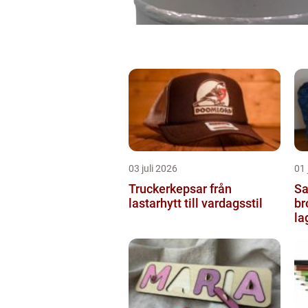
03 juli 2026
01 
Truckerkepsar från
Sash
lastarhytt till vardagsstil
br
la